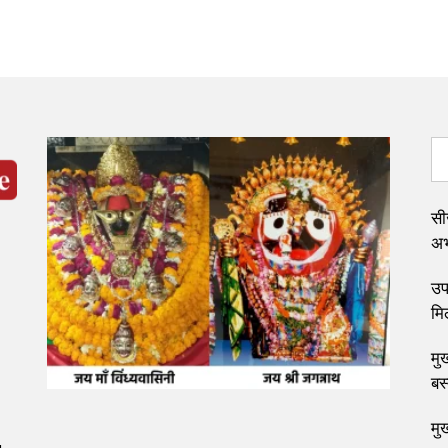
सी
अभ्
उप 
मि
मुख
बस
मु