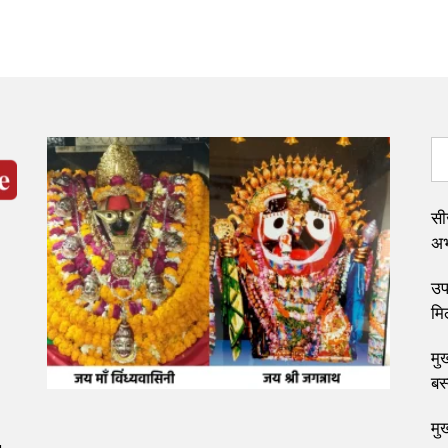
सी
अभ्
उप 
मि
मुख
बस
मु