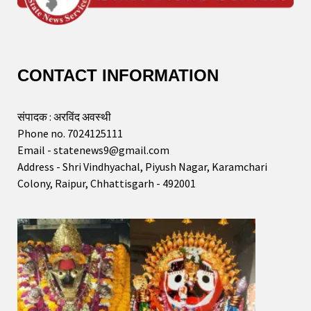
CONTACT INFORMATION
संपादक : अरविंद अवस्थी
Phone no. 7024125111
Email - statenews9@gmail.com
Address - Shri Vindhyachal, Piyush Nagar, Karamchari
Colony, Raipur, Chhattisgarh - 492001