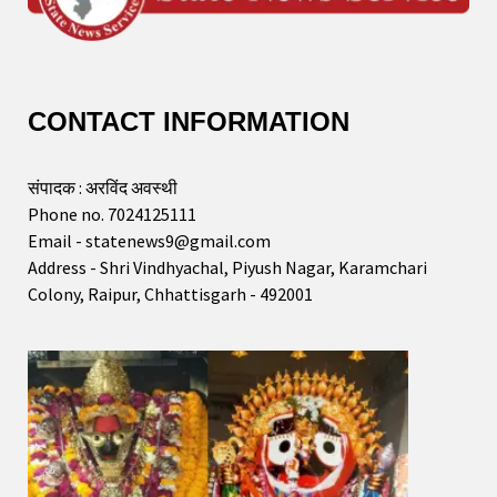
CONTACT INFORMATION
संपादक : अरविंद अवस्थी
Phone no. 7024125111
Email - statenews9@gmail.com
Address - Shri Vindhyachal, Piyush Nagar, Karamchari
Colony, Raipur, Chhattisgarh - 492001