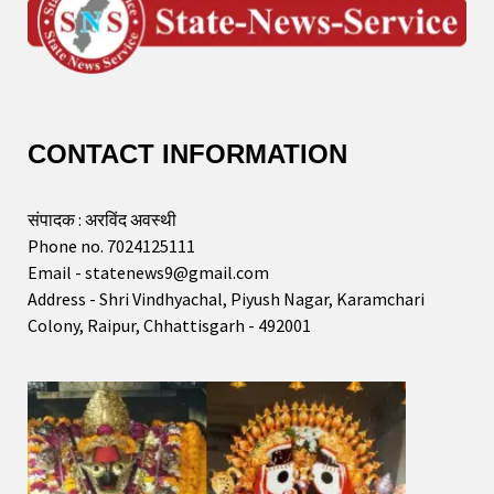
CONTACT INFORMATION
संपादक : अरविंद अवस्थी
Phone no. 7024125111
Email - statenews9@gmail.com
Address - Shri Vindhyachal, Piyush Nagar, Karamchari
Colony, Raipur, Chhattisgarh - 492001