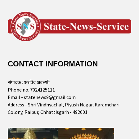
CONTACT INFORMATION
संपादक : अरविंद अवस्थी
Phone no. 7024125111
Email - statenews9@gmail.com
Address - Shri Vindhyachal, Piyush Nagar, Karamchari
Colony, Raipur, Chhattisgarh - 492001