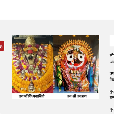
सी
अभ्
उप 
मि
मुख
बस
मु