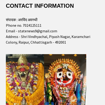
CONTACT INFORMATION
संपादक : अरविंद अवस्थी
Phone no. 7024125111
Email - statenews9@gmail.com
Address - Shri Vindhyachal, Piyush Nagar, Karamchari
Colony, Raipur, Chhattisgarh - 492001