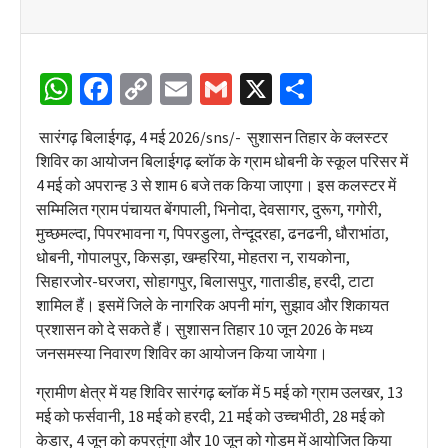
WhatsApp
Facebook
Copy
Email
Gmail
X
Share
Link
सारंगढ़ बिलाईगढ़, 4 मई 2026/sns/- सुशासन तिहार के क्लस्टर
शिविर का आयोजन बिलाईगढ़ ब्लॉक के ग्राम धोबनी के स्कूल परिसर में
4 मई को अपरान्ह 3 से शाम 6 बजे तक किया जाएगा। इस कलस्टर में
सम्मिलित ग्राम पंचायत बेंगपाली, भिनोदा, देवसागर, दुरूग, गगोरी,
मुच्छमल्दा, पिपरभावना ग, पिपरडुला, तेन्दूदरहा, ढनढनी, धौराभांठा,
धोबनी, गोपालपुर, किसड़ा, खम्हरिया, मोहतरा न, रायकोना,
सिहारजोर-घरजरा, सोहागपुर, बिलासपुर, गाताडीह, हरदी, टाटा
शामिल हैं। इसमें जिले के नागरिक अपनी मांग, सुझाव और शिकायत
प्रशासन को दे सकते हैं। सुशासन तिहार 10 जून 2026 के मध्य
जनसमस्या निवारण शिविर का आयोजन किया जायेगा।
ग्रामीण क्षेत्र में यह शिविर सारंगढ़ ब्लॉक में 5 मई को ग्राम उलखर, 13
मई को फर्सवानी, 18 मई को हरदी, 21 मई को उच्चभीठी, 28 मई को
केडार, 4 जून को कपरतुंगा और 10 जून को गोडम में आयोजित किया