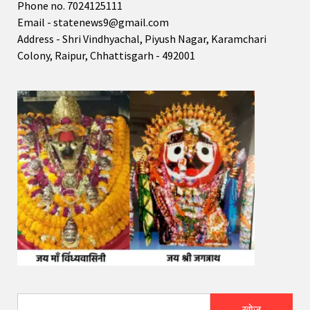
Phone no. 7024125111
Email - statenews9@gmail.com
Address - Shri Vindhyachal, Piyush Nagar, Karamchari
Colony, Raipur, Chhattisgarh - 492001
खोज