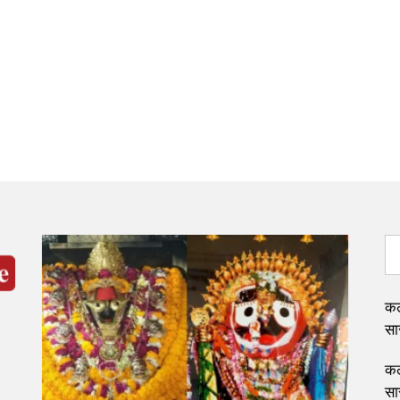
कल
सार
कल
सार