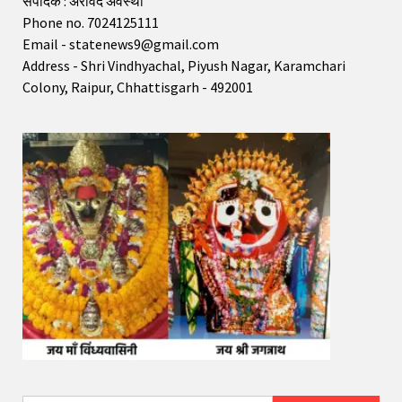
संपादक : अरविंद अवस्थी
Phone no. 7024125111
Email - statenews9@gmail.com
Address - Shri Vindhyachal, Piyush Nagar, Karamchari
Colony, Raipur, Chhattisgarh - 492001