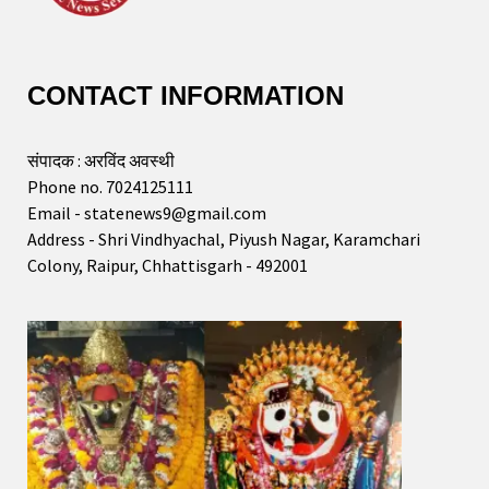
CONTACT INFORMATION
संपादक : अरविंद अवस्थी
Phone no. 7024125111
Email - statenews9@gmail.com
Address - Shri Vindhyachal, Piyush Nagar, Karamchari
Colony, Raipur, Chhattisgarh - 492001