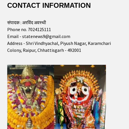
CONTACT INFORMATION
संपादक : अरविंद अवस्थी
Phone no. 7024125111
Email - statenews9@gmail.com
Address - Shri Vindhyachal, Piyush Nagar, Karamchari
Colony, Raipur, Chhattisgarh - 492001