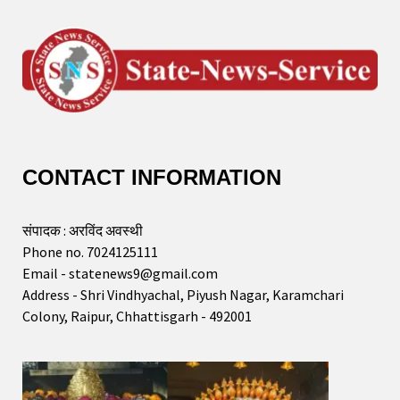
CONTACT INFORMATION
संपादक : अरविंद अवस्थी
Phone no. 7024125111
Email - statenews9@gmail.com
Address - Shri Vindhyachal, Piyush Nagar, Karamchari
Colony, Raipur, Chhattisgarh - 492001