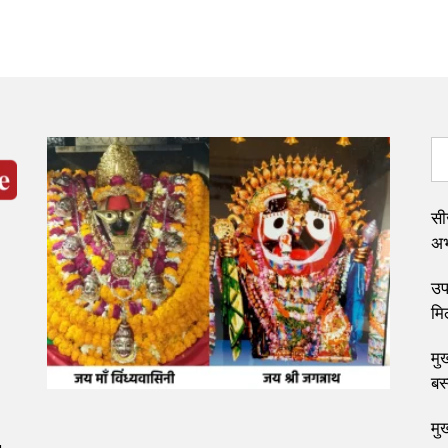
सी
अभ्
उप 
मि
मुख
बस
मु