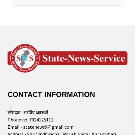
CONTACT INFORMATION
संपादक : अरविंद अवस्थी
Phone no. 7024125111
Email - statenews9@gmail.com
Address - Shri Vindhyachal, Piyush Nagar, Karamchari