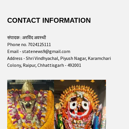
CONTACT INFORMATION
संपादक : अरविंद अवस्थी
Phone no. 7024125111
Email - statenews9@gmail.com
Address - Shri Vindhyachal, Piyush Nagar, Karamchari
Colony, Raipur, Chhattisgarh - 492001