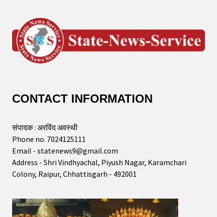
CONTACT INFORMATION
संपादक : अरविंद अवस्थी
Phone no. 7024125111
Email - statenews9@gmail.com
Address - Shri Vindhyachal, Piyush Nagar, Karamchari
Colony, Raipur, Chhattisgarh - 492001