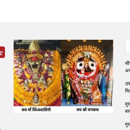
सी
अभ्
उप 
मि
मुख
बस
मु