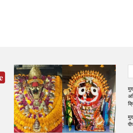
मुख
अध
क्
मुख
पी