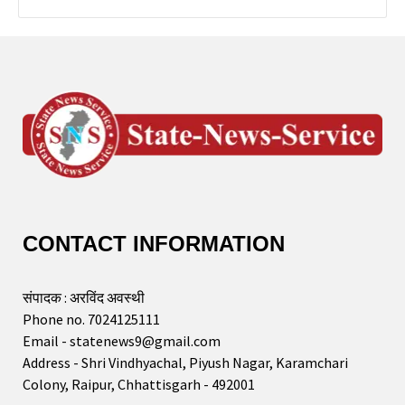
CONTACT INFORMATION
संपादक : अरविंद अवस्थी
Phone no. 7024125111
Email - statenews9@gmail.com
Address - Shri Vindhyachal, Piyush Nagar, Karamchari
Colony, Raipur, Chhattisgarh - 492001