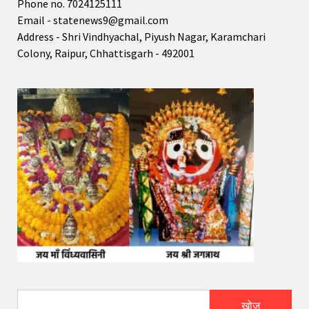
Phone no. 7024125111
Email - statenews9@gmail.com
Address - Shri Vindhyachal, Piyush Nagar, Karamchari
Colony, Raipur, Chhattisgarh - 492001
खोज