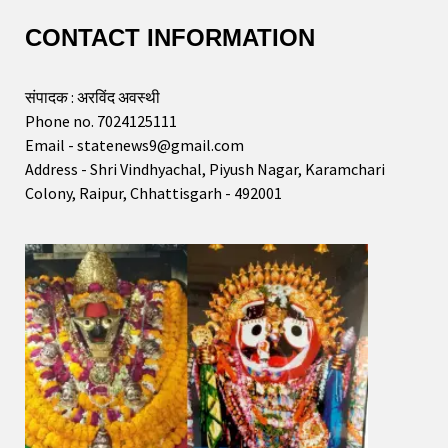
CONTACT INFORMATION
संपादक : अरविंद अवस्थी
Phone no. 7024125111
Email - statenews9@gmail.com
Address - Shri Vindhyachal, Piyush Nagar, Karamchari
Colony, Raipur, Chhattisgarh - 492001