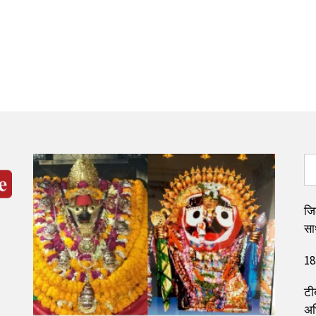
जि
सा
18
टी
अभ