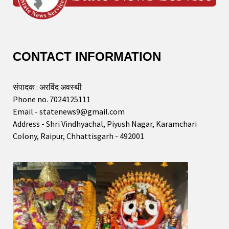
CONTACT INFORMATION
संपादक : अरविंद अवस्थी
Phone no. 7024125111
Email - statenews9@gmail.com
Address - Shri Vindhyachal, Piyush Nagar, Karamchari
Colony, Raipur, Chhattisgarh - 492001