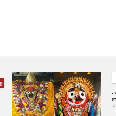
राष
आमं
आत