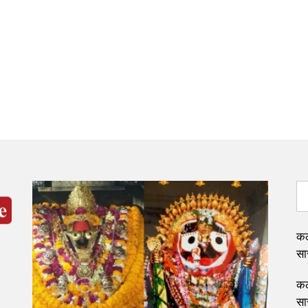
कल
सार
कल
सार