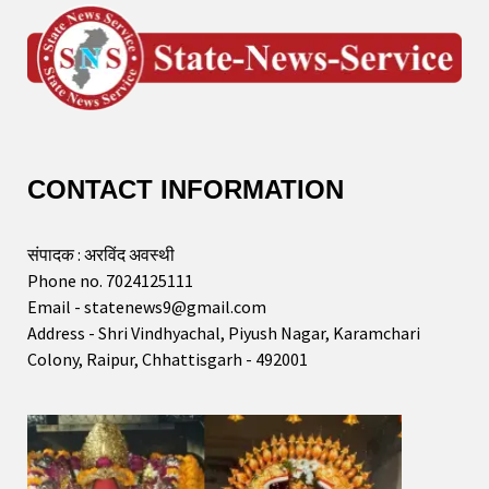
CONTACT INFORMATION
संपादक : अरविंद अवस्थी
Phone no. 7024125111
Email - statenews9@gmail.com
Address - Shri Vindhyachal, Piyush Nagar, Karamchari
Colony, Raipur, Chhattisgarh - 492001